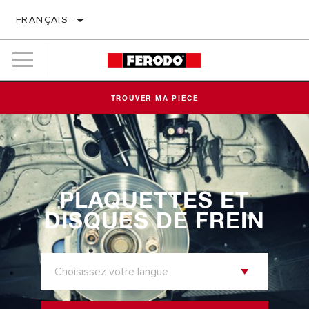
FRANÇAIS
TROUVER MA PIÈCE
PLAQUETTES ET
DISQUES
DE
FREIN