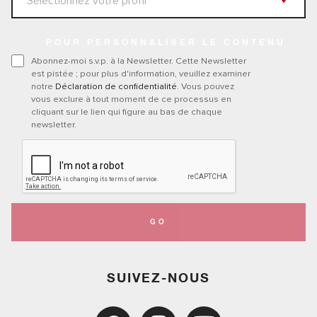
POUR PERSONNALISER LE CONTENU
Abonnez-moi s.v.p. à la Newsletter. Cette Newsletter
est pistée ; pour plus d'information, veuillez examiner
notre
Déclaration de confidentialité
. Vous pouvez
vous exclure à tout moment de ce processus en
cliquant sur le lien qui figure au bas de chaque
newsletter.
GO
SUIVEZ-NOUS