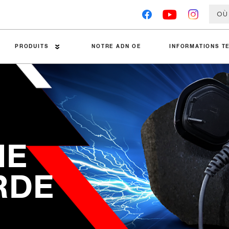
OÙ
PRODUITS
NOTRE ADN OE
INFORMATIONS T
Plaquettes de frein Premier
Conseils Techniques
Disques de frein
Analyse des pannes
Étriers de frein
Guides d'installation
IE
Accessoires
Fiches techniques sur les m
Tambours de frein
Tests concurrents
RDE