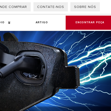
NDE COMPRAR
CONTATE-NOS
SOBRE NÓS
OIO
ARTIGO
ENCONTRAR PEÇA
remier
O QR
blemas
eriais de fricção