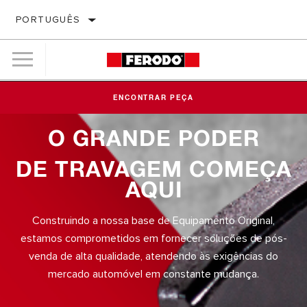
PORTUGUÊS
ENCONTRAR PEÇA
O GRANDE PODER
DE TRAVAGEM COMEÇA
AQUI
Construindo a nossa base de Equipamento Original,
estamos comprometidos em fornecer soluções de pós-
venda de alta qualidade, atendendo às exigências do
mercado automóvel em constante mudança.