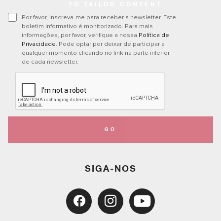
TO TAILOR CONTENT
Por favor, inscreva-me para receber a newsletter. Este
boletim informativo é monitorizado. Para mais
informações, por favor, verifique a nossa
Política de
Privacidade
. Pode optar por deixar de participar a
qualquer momento clicando no link na parte inferior
de cada newsletter.
GO
SIGA-NOS