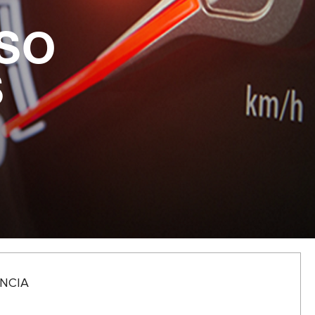
ISO
S
NCIA