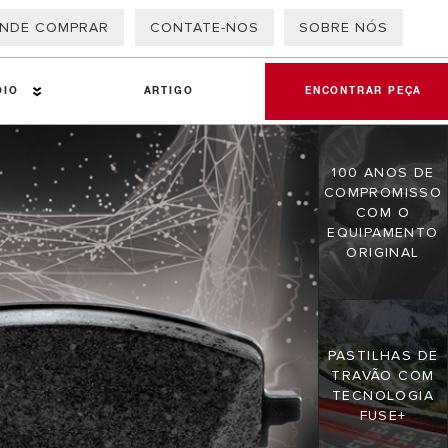
NDE COMPRAR
CONTATE-NOS
SOBRE NÓS
OIO
ARTIGO
ENCONTRAR PEÇA
100 ANOS DE
COMPROMISSO
remier
COM O
EQUIPAMENTO
O QR
blemas
ORIGINAL
eriais de fricção
PASTILHAS DE
TRAVÃO COM
TECNOLOGIA
FUSE+