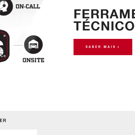
FERRAME
TÉCNICO
SABER MAIS
TER