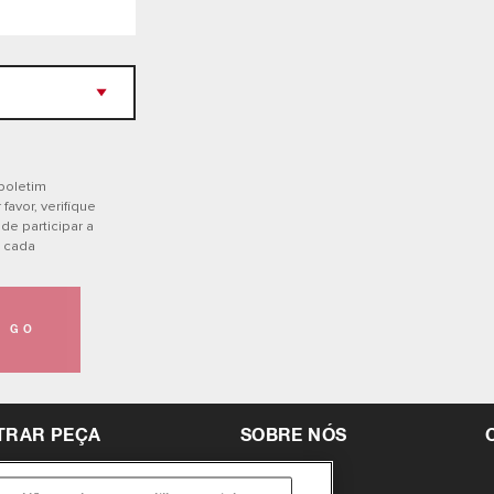
 boletim
favor, verifique
de participar a
e cada
GO
TRAR PEÇA
SOBRE NÓS