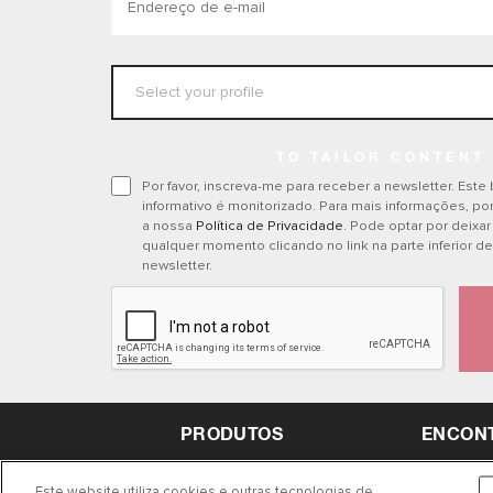
TO TAILOR CONTENT
Por favor, inscreva-me para receber a newsletter. Este
informativo é monitorizado. Para mais informações, por 
a nossa
Política de Privacidade
. Pode optar por deixar 
qualquer momento clicando no link na parte inferior d
newsletter.
PRODUTOS
ENCON
Este website utiliza cookies e outras tecnologias de