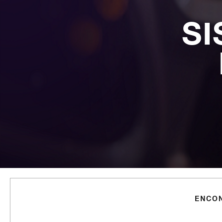
SI
ENCON