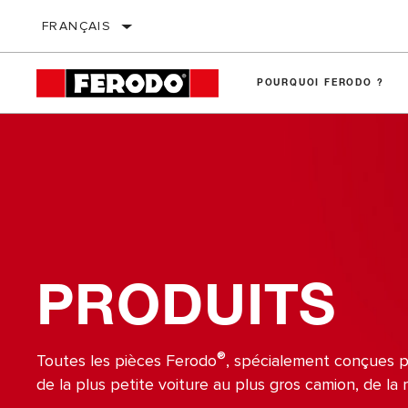
FRANÇAIS
POURQUOI FERODO ?
Plaquettes de frein
Conseils Techniques
Disques de frein
Analyse des pannes
Étriers de frein
Essais Comparatifs
Mâchoires et Maxi Kits
Garage Gurus
PRODUITS
Tambours de frein
Mises à jour de la gamme
Hydraulique
Liquides de frein
®
Toutes les pièces Ferodo
, spécialement conçues po
de la plus petite voiture au plus gros camion, de la 
Câbles de frein