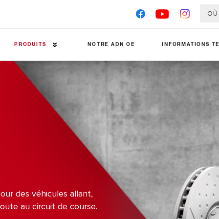
OÙ
PRODUITS
NOTRE ADN OE
INFORMATIONS T
Plaquettes de frein Premier
Conseils Techniques
Disques de frein
Analyse des pannes
Étriers de frein
Guides d'installation
Accessoires
Fiches techniques sur les m
Tambours de frein
Tests concurrents
ur des véhicules allant,
route au circuit de course.