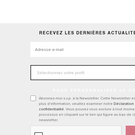
RECEVEZ LES DERNIÈRES ACTUALIT
POUR PERSONNALISER LE C
Abonnez-moi s.v.p. à la Newsletter. Cette Newsletter es
plus d'information, veuillez examiner notre
Déclaration
confidentialité
. Vous pouvez vous exclure à tout mome
processus en cliquant sur le lien qui figure au bas de 
newsletter.