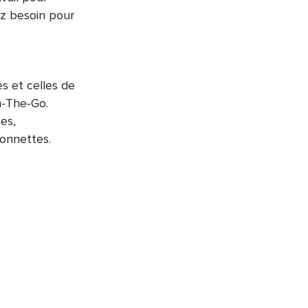
ez besoin pour
s et celles de
n-The-Go.
es,
ionnettes.