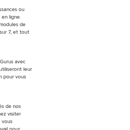
issances ou
 en ligne.
s modules de
sur 7, et tout
 Gurus avec
tiliseront leur
in pour vous
és de nos
ez visiter
, vous
vail pour