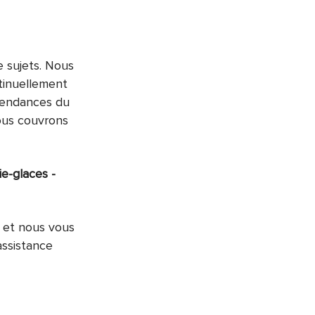
e sujets. Nous
tinuellement
 tendances du
nous couvrons
ie-glaces -
r et nous vous
assistance