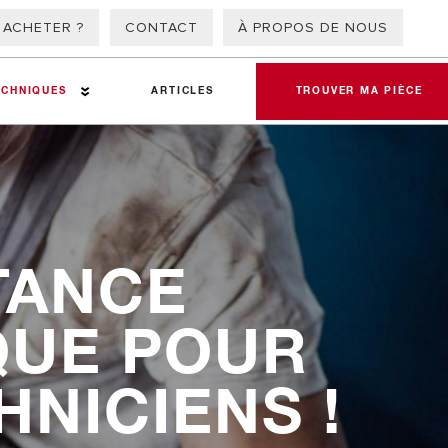
 ACHETER ?
CONTACT
À PROPOS DE NOUS
ECHNIQUES
ARTICLES
TROUVER MA PIÈCE
TANCE
atériaux de friction
QUE POUR
HNICIENS !