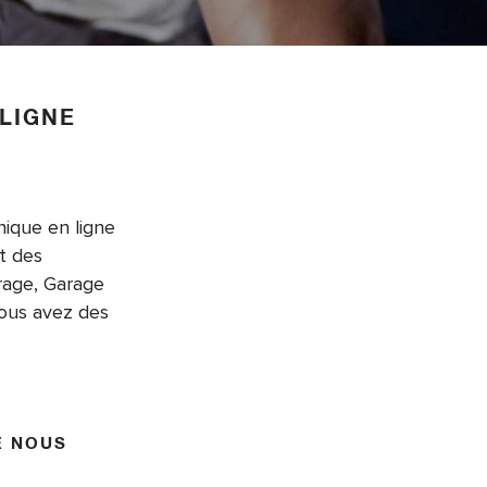
LIGNE
nique en ligne
t des
rage, Garage
vous avez des
E NOUS