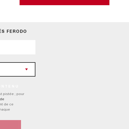
ÉS FERODO
ONTENU
t pistée ; pour
 de
nt de ce
chaque