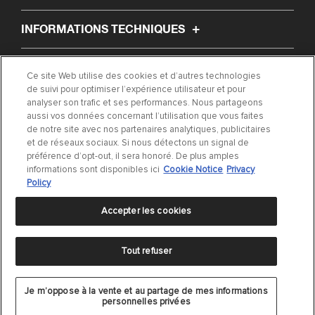
INFORMATIONS TECHNIQUES
À PROPOS DE NOUS
Ce site Web utilise des cookies et d’autres technologies
de suivi pour optimiser l’expérience utilisateur et pour
analyser son trafic et ses performances. Nous partageons
ARTICLES
aussi vos données concernant l’utilisation que vous faites
de notre site avec nos partenaires analytiques, publicitaires
et de réseaux sociaux. Si nous détectons un signal de
TROUVER MA PIÈCE
préférence d’opt-out, il sera honoré. De plus amples
informations sont disponibles ici
Cookie Notice
Privacy
CONTACTEZ-NOUS
Policy
Accepter les cookies
Tout refuser
Déclaration de confidentialité
|
Conditions d'utilisation
|
Cookie Settings
|
Cookie
Je m’oppose à la vente et au partage de mes informations
Notice
personnelles privées
©
2024 DRiV Automotive Inc. ou l'une de ses filiales dans un ou plusieurs pays.