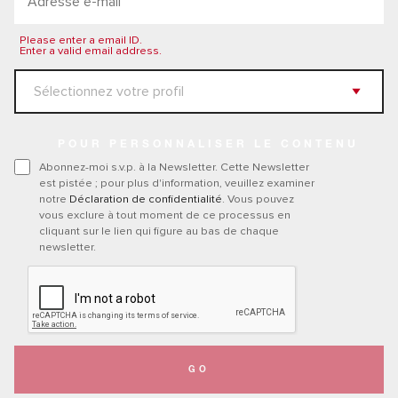
Please enter a email ID.
Enter a valid email address.
POUR PERSONNALISER LE CONTENU
Abonnez-moi s.v.p. à la Newsletter. Cette Newsletter
est pistée ; pour plus d'information, veuillez examiner
notre
Déclaration de confidentialité
. Vous pouvez
vous exclure à tout moment de ce processus en
cliquant sur le lien qui figure au bas de chaque
newsletter.
GO