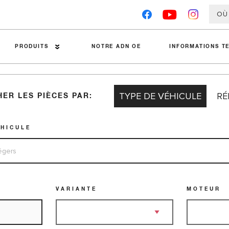
OÙ
PRODUITS
NOTRE ADN OE
INFORMATIONS T
TYPE DE VÉHICULE
RÉ
ER LES PIÈCES PAR:
Plaquettes de frein Premier
Conseils Techniques
Disques de frein
Analyse des pannes
ÉHICULE
Étriers de frein
Guides d'installation
Accessoires
Fiches techniques sur les m
Tambours de frein
Tests concurrents
VARIANTE
MOTEUR