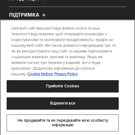
ПІДТРИМКА
Цей веб-сайт використовує файли cookie та інші
ПРО НАС
технології відстеження, щоб покращити взаємодію з
користувачами та аналізувати продуктивність і трафік на
нашому веб-сайті. Ми також ділимося інформацією про те,
СТАТТЯ
як ви використовуєте наш сайт, із нашими партнерами в
соціальних мережах, рекламі та аналітиці. Якщо ми
виявили сигнал про перевагу відмови, його буде
ЗНАЙТИ ПОТРІБНУ ДЕТАЛЬ
враховано. Додаткова інформація доступна в
нашому
Cookie Notice
Privacy Policy
Прийняти Cookies
Відхилити все
Заява про конфіденційність
|
Терміни, що використовуються
|
Cookie
Settings
|
Cookie Notice
©
Не продавайте та не передавайте мою особисту
2024 DRiV Automotive Inc. або одна з її дочірніх компаній в одній або
інформацію
кількох країнах.