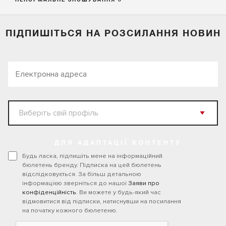
НЕНОРМАЛЬНЕ ЗНОШУВАННЯ 3
ПІДПИШІТЬСЯ НА РОЗСИЛАННЯ НОВИН
ДЛЯ АДАПТАЦІЇ КОНТЕНТУ
Будь ласка, підпишіть мене на інформаційний
бюлетень бренду. Підписка на цей бюлетень
відслідковується. За більш детальною
інформацією зверніться до нашої
Заяви про
конфіденційність
. Ви можете у будь-який час
відмовитися від підписки, натиснувши на посилання
на початку кожного бюлетеню.