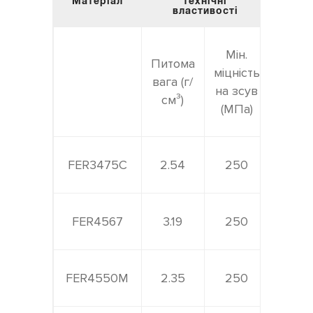
Матеріал
технічні
властивості
Макс.
Мін.
Питома
тиск
міцність
вага (г/
тертя
на зсув
см³)
(Н/
(МПа)
см²)
FER3475C
2.54
250
800
FER4567
3.19
250
800
FER4550M
2.35
250
800