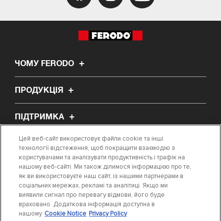
ЧОМУ FERODO
ПРОДУКЦІЯ
ПІДТРИМКА
Цей веб-сайт використовує файли cookie та інші
ПРО НАС
технології відстеження, щоб покращити взаємодію з
користувачами та аналізувати продуктивність і трафік на
нашому веб-сайті. Ми також ділимося інформацією про те,
СТАТТЯ
як ви використовуєте наш сайт, із нашими партнерами в
соціальних мережах, рекламі та аналітиці. Якщо ми
виявили сигнал про перевагу відмови, його буде
ЗНАЙТИ ПОТРІБНУ ДЕТАЛЬ
враховано. Додаткова інформація доступна в
нашому
Cookie Notice
Privacy Policy