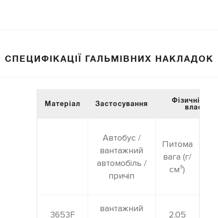
СПЕЦИФІКАЦІЇ ГАЛЬМІВНИХ НАКЛАДОК
Фізичні та т
Матеріал
Застосування
властив
Автобус /
Питома
Мі
вантажний
вага (г/
ро
автомобіль /
см³)
причіп
вантажний
3653F
2.05