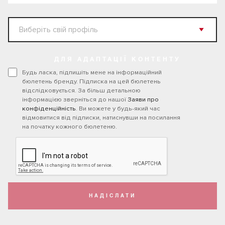
ДЛЯ АДАПТАЦІЇ КОНТЕНТУ
Будь ласка, підпишіть мене на інформаційний
бюлетень бренду. Підписка на цей бюлетень
відслідковується. За більш детальною
інформацією зверніться до нашої
Заяви про
конфіденційність
. Ви можете у будь-який час
відмовитися від підписки, натиснувши на посилання
на початку кожного бюлетеню.
НАДІСЛАТИ