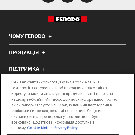
ЧОМУ FERODO
ПРОДУКЦІЯ
ПІДТРИМКА
Цей веб-сайт використовує файли cookie та інші
ПРО НАС
технології відстеження, щоб покращити взаємодію з
користувачами та аналізувати продуктивність і трафік на
нашому веб-сайті. Ми також ділимося інформацією про те,
СТАТТЯ
як ви використовуєте наш сайт, із нашими партнерами в
соціальних мережах, рекламі та аналітиці. Якщо ми
виявили сигнал про перевагу відмови, його буде
ЗНАЙТИ ПОТРІБНУ ДЕТАЛЬ
враховано. Додаткова інформація доступна в
нашому
Cookie Notice
Privacy Policy