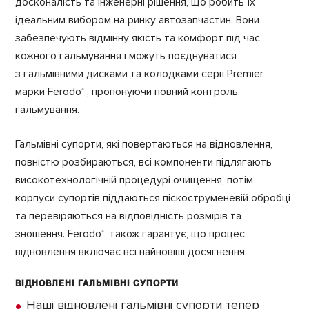
досконалість та інженерні рішення, що робить їх
ідеальним вибором на ринку автозапчастин. Вони
забезпечують відмінну якість та комфорт під час
кожного гальмування і можуть поєднуватися
з гальмівними дисками та колодками серії Premier
марки Ferodo
, пропонуючи повний контроль
®
гальмування.
Гальмівні супорти, які повертаються на відновлення,
повністю розбираються, всі компоненти підлягають
високотехнологічній процедурі очищення, потім
корпуси супортів піддаються піскоструменевій обробці
та перевіряються на відповідність розмірів та
зношення. Ferodo
також гарантує, що процес
®
відновлення включає всі найновіші досягнення.
ВІДНОВЛЕНІ ГАЛЬМІВНІ СУПОРТИ
Наші відновлені гальмівні супорти тепер