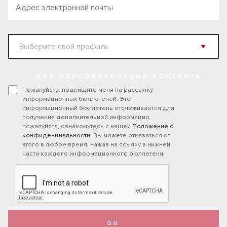
ДЛЯ ПЕРСОНАЛИЗАЦИИ КОНТЕНТА
Пожалуйста, подпишите меня на рассылку
информационных бюллетеней. Этот
информационный бюллетень отслеживается для
получения дополнительной информации,
пожалуйста, ознакомьтесь с нашей
Положение о
конфиденциальности
. Вы можете отказаться от
этого в любое время, нажав на ссылку в нижней
части каждого информационного бюллетеня.
GO