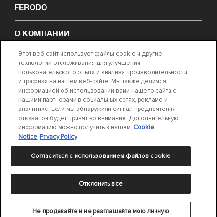
FERODO
О КОМПАНИИ
Этот веб-сайт использует файлы cookie и другие
НОВОСТИ
технологии отслеживания для улучшения
пользовательского опыта и анализа производительности
и трафика на нашем веб-сайте. Мы также делимся
ПОИСК ТРЕБУЕМОЙ ДЕТАЛИ
информацией об использовании вами нашего сайта с
нашими партнерами в социальных сетях, рекламе и
аналитике. Если мы обнаружили сигнал предпочтения
СВЯЖИТЕСЬ С НАМИ
отказа, он будет принят во внимание. Дополнительную
информацию можно получить в нашем
Cookie
Notice
Privacy Policy
Согласиться с использованием файлов cookie
Положение о конфиденциальности
|
Условия использования
|
Cookie
Отклонить все
Settings
|
Cookie Notice
©
2024 DRiV Automotive Inc. или одна из дочерних компаний в одной и
более странах.
Не продавайте и не разглашайте мою личную
ООО «Федерал-Могул ВиСиЭс»