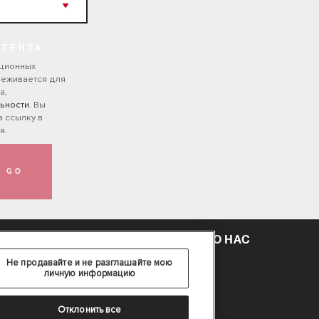
НТЕНТА
ационных
леживается для
а,
ьности
. Вы
а ссылку в
я.
GO
 ТРЕБУЕМУЮ ДЕТАЛЬ
О НАС
Не продавайте и не разглашайте мою
личную информацию
Отклонить все