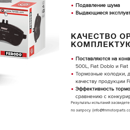
Подавление шума
Выдающиеся эксплуат
КАЧЕСТВО О
КОМПЛЕКТУ
Поставляются на кон
500L, Fiat Doblo и Fiat
Тормозные колодки, 
качеству продукции Fi
Эффективность тормож
сравнению с конкур
Результаты испытаний засвидете
по запросу. (
info@fmmotorparts.