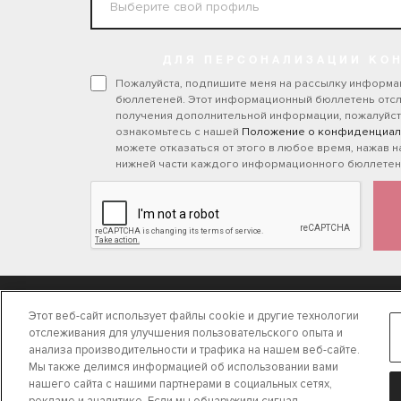
ДЛЯ ПЕРСОНАЛИЗАЦИИ КО
Пожалуйста, подпишите меня на рассылку информ
бюллетеней. Этот информационный бюллетень отс
получения дополнительной информации, пожалуйст
ознакомьтесь с нашей
Положение о конфиденциал
можете отказаться от этого в любое время, нажав н
нижней части каждого информационного бюллетен
ПРОДУКЦИЯ
НАЙТИ
Этот веб-сайт использует файлы cookie и другие технологии
отслеживания для улучшения пользовательского опыта и
анализа производительности и трафика на нашем веб-сайте.
Мы также делимся информацией об использовании вами
нашего сайта с нашими партнерами в социальных сетях,