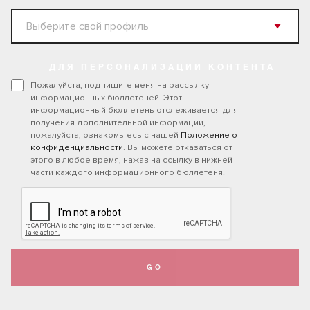
ДЛЯ ПЕРСОНАЛИЗАЦИИ КОНТЕНТА
Пожалуйста, подпишите меня на рассылку
информационных бюллетеней. Этот
информационный бюллетень отслеживается для
получения дополнительной информации,
пожалуйста, ознакомьтесь с нашей
Положение о
конфиденциальности
. Вы можете отказаться от
этого в любое время, нажав на ссылку в нижней
части каждого информационного бюллетеня.
GO