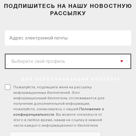
ПОДПИШИТЕСЬ НА НАШУ НОВОСТНУЮ
РАССЫЛКУ
ДЛЯ ПЕРСОНАЛИЗАЦИИ КОНТЕНТА
Пожалуйста, подпишите меня на рассылку
информационных бюллетеней. Этот
информационный бюллетень отслеживается для
получения дополнительной информации,
пожалуйста, ознакомьтесь с нашей
Положение о
конфиденциальности
. Вы можете отказаться от
этого в любое время, нажав на ссылку в нижней
части каждого информационного бюллетеня.