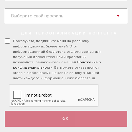
ДЛЯ ПЕРСОНАЛИЗАЦИИ КОНТЕНТА
Пожалуйста, подпишите меня на рассылку
информационных бюллетеней. Этот
информационный бюллетень отслеживается для
получения дополнительной информации,
пожалуйста, ознакомьтесь с нашей
Положение о
конфиденциальности
. Вы можете отказаться от
этого в любое время, нажав на ссылку в нижней
части каждого информационного бюллетеня.
GO