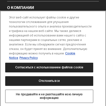
О КОМПАНИИ
Этот веб-сайт использует файлы cookie и другие
НОВОСТИ
технологии отслеживания для улучшения
пользовательского опыта и анализа производительности
и трафика на нашем веб-сайте. Мы также делимся
ПОИСК ТРЕБУЕМОЙ ДЕТАЛИ
информацией об использовании вами нашего сайта с
нашими партнерами в социальных сетях, рекламе и
аналитике. Если мы обнаружили сигнал предпочтения
СВЯЖИТЕСЬ С НАМИ
отказа, он будет принят во внимание. Дополнительную
информацию можно получить в нашем
Cookie
Notice
Privacy Policy
Согласиться с использованием файлов cookie
Положение о конфиденциальности
|
Условия использования
|
Cookie
Отклонить все
Settings
|
Cookie Notice
©
2024 DRiV Automotive Inc. или одна из дочерних компаний в одной и
более странах.
Не продавайте и не разглашайте мою личную
ООО «Федерал-Могул ВиСиЭс»
информацию
Адрес: 125445, Москва, ул. Смольная 24Д