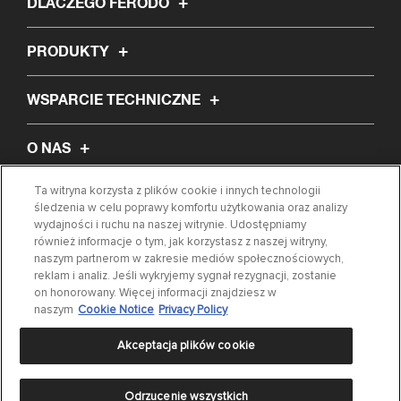
DLACZEGO FERODO
PRODUKTY
WSPARCIE TECHNICZNE
O NAS
Ta witryna korzysta z plików cookie i innych technologii
ARTYKUŁ
śledzenia w celu poprawy komfortu użytkowania oraz analizy
wydajności i ruchu na naszej witrynie. Udostępniamy
również informacje o tym, jak korzystasz z naszej witryny,
WYSZUKIWANIE CZĘŚCI
naszym partnerom w zakresie mediów społecznościowych,
reklam i analiz. Jeśli wykryjemy sygnał rezygnacji, zostanie
on honorowany. Więcej informacji znajdziesz w
KONTAKT
naszym
Cookie Notice
Privacy Policy
Akceptacja plików cookie
Odrzucenie wszystkich