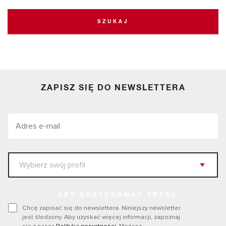
SZUKAJ
ZAPISZ SIĘ DO NEWSLETTERA
ABY DOSTOSOWAĆ TREŚĆ
Chcę zapisać się do newslettera. Niniejszy newsletter
jest śledzony. Aby uzyskać więcej informacji, zapoznaj
się z naszą
Polityką prywatności
. Możesz