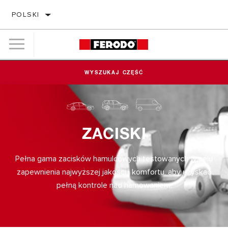
POLSKI
WYSZUKAJ CZĘŚĆ
ZACISKI
Pełna gama zacisków hamulcowych testowanych w celu
zapewnienia najwyższej jakości i komfortu, aby uzyskać
pełną kontrole nad hamowaniem.