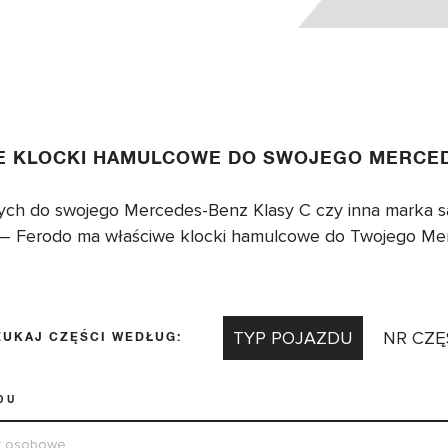
E KLOCKI HAMULCOWE DO SWOJEGO MERCED
ych do swojego Mercedes-Benz Klasy C czy inna marka s
j – Ferodo ma właściwe klocki hamulcowe do Twojego Me
TYP POJAZDU
NR CZĘ
UKAJ CZĘŚCI WEDŁUG:
DU