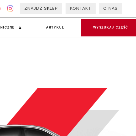
ZNAJDŹ SKLEP
KONTAKT
O NAS
HNICZNE
ARTYKUŁ
WYSZUKAJ CZĘŚĆ
ne
CH QR
ażowe
eriału ciernego
cze