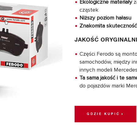
Ekologiczne materiały
z
cząstek
Niższy poziom hałasu
Znakomita skuteczność
JAKOŚĆ ORYGINALN
Części Ferodo są mont
samochodów, między in
innych modeli Mercede
Ta sama jakość i te sam
do pojazdów marki Merc
GDZIE KUPIĆ