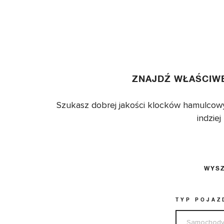
ZNAJDŹ WŁAŚCIW
Szukasz dobrej jakości klocków hamulcow
indzie
WYSZ
TYP POJAZ