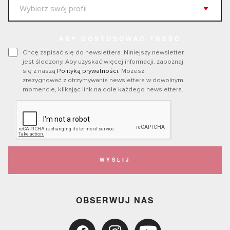
ABY DOSTOSOWAĆ TREŚĆ
Chcę zapisać się do newslettera. Niniejszy newsletter
jest śledzony. Aby uzyskać więcej informacji, zapoznaj
się z naszą
Polityką prywatności
. Możesz
zrezygnować z otrzymywania newslettera w dowolnym
momencie, klikając link na dole każdego newslettera.
WYŚLIJ
OBSERWUJ NAS