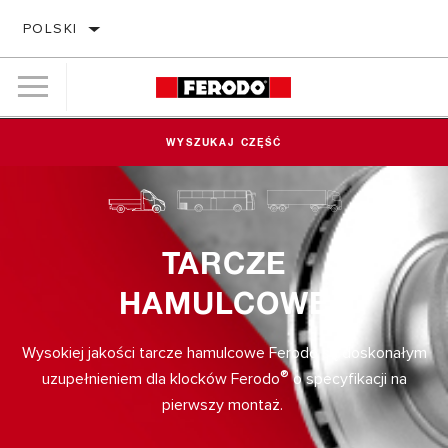
POLSKI
WYSZUKAJ CZĘŚĆ
TARCZE
HAMULCOWE
Wysokiej jakości tarcze hamulcowe Ferodo są doskonałym
®
uzupełnieniem dla klocków Ferodo
o specyfikacji na
pierwszy montaż.