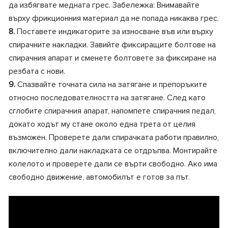
да избягвате медната грес. Забележка: Внимавайте
върху фрикционния материал да не попада никаква грес.
8.
Поставете индикаторите за износване във или върху
спирачните накладки. Завийте фиксиращите болтове на
спирачния апарат и сменете болтовете за фиксиране на
резбата с нови.
9.
Спазвайте точната сила на затягане и препоръките
относно последователността на затягане. След като
сглобите спирачния апарат, напомпете спирачния педал,
докато ходът му стане около една трета от целия
възможен. Проверете дали спирачката работи правилно,
включително дали накладката се отдръпва. Монтирайте
колелото и проверете дали се върти свободно. Ако има
свободно движение, автомобилът е готов за път.