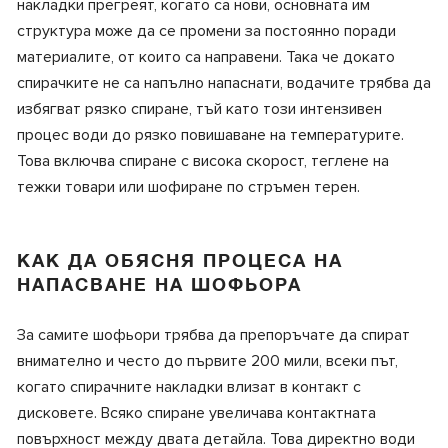
накладки прегреят, когато са нови, основната им
структура може да се промени за постоянно поради
материалите, от които са направени. Така че докато
спирачките не са напълно напаснати, водачите трябва да
избягват рязко спиране, тъй като този интензивен
процес води до рязко повишаване на температурите.
Това включва спиране с висока скорост, теглене на
тежки товари или шофиране по стръмен терен.
КАК ДА ОБЯСНЯ ПРОЦЕСА НА
НАПАСВАНЕ НА ШОФЬОРА
За самите шофьори трябва да препоръчате да спират
внимателно и често до първите 200 мили, всеки път,
когато спирачните накладки влизат в контакт с
дисковете. Всяко спиране увеличава контактната
повърхност между двата детайла. Това директно води