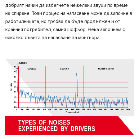
добрият начин да избегнете нежелани звуци по време
на спиране. Този процес на напасване може да започне в
работилницата, но трябва да бъде продължен и от
крайния потребител, самия шофьор. Нека започнем с
няколко съвета за напасване за монтьора.