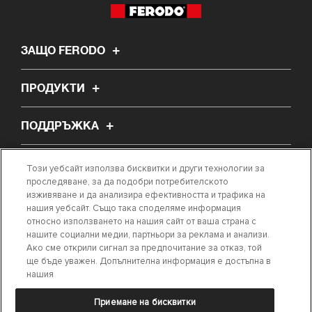
ЗАЩО FERODO
ПРОДУКТИ
ПОДДРЪЖКА
ЗА НАС
Този уебсайт използва бисквитки и други технологии за
проследяване, за да подобри потребителското
изживяване и да анализира ефективността и трафика на
БЛОГ
нашия уебсайт. Също така споделяме информация
относно използването на нашия сайт от ваша страна с
нашите социални медии, партньори за реклама и анализи.
НАМЕРИ МОЯТА ЧАСТ
Ако сме открили сигнал за предпочитание за отказ, той
ще бъде уважен. Допълнителна информация е достъпна в
нашия
Приемане на бисквитки