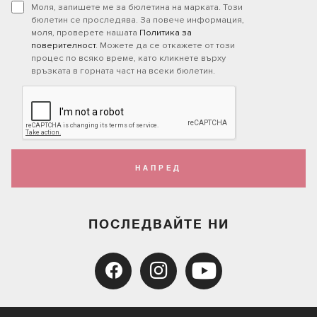
Моля, запишете ме за бюлетина на марката. Този
бюлетин се проследява. За повече информация,
моля, проверете нашата
Политика за
поверителност
. Можете да се откажете от този
процес по всяко време, като кликнете върху
връзката в горната част на всеки бюлетин.
НАПРЕД
ПОСЛЕДВАЙТЕ НИ