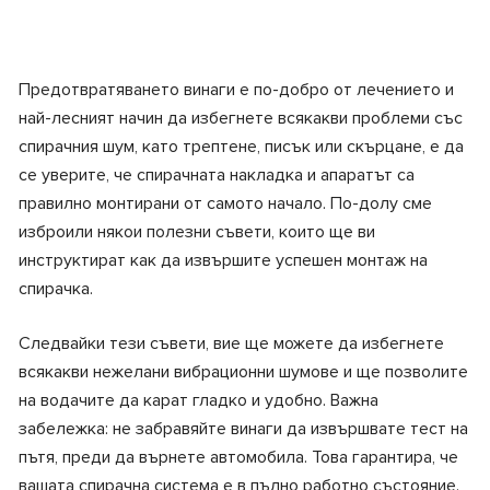
Предотвратяването винаги е по-добро от лечението и
най-лесният начин да избегнете всякакви проблеми със
спирачния шум, като трептене, писък или скърцане, е да
се уверите, че спирачната накладка и апаратът са
правилно монтирани от самото начало. По-долу сме
изброили някои полезни съвети, които ще ви
инструктират как да извършите успешен монтаж на
спирачка.
Следвайки тези съвети, вие ще можете да избегнете
всякакви нежелани вибрационни шумове и ще позволите
на водачите да карат гладко и удобно. Важна
забележка: не забравяйте винаги да извършвате тест на
пътя, преди да върнете автомобила. Това гарантира, че
вашата спирачна система е в пълно работно състояние.