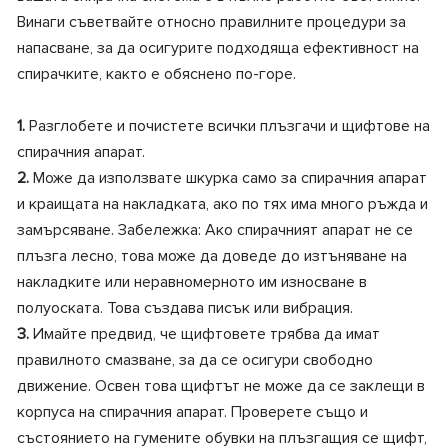
Винаги съветвайте относно правилните процедури за
напасване, за да осигурите подходяща ефективност на
спирачките, както е обяснено по-горе.
1.
Разглобете и почистете всички плъзгачи и щифтове на
спирачния апарат.
2.
Може да използвате шкурка само за спирачния апарат
и краищата на накладката, ако по тях има много ръжда и
замърсяване. Забележка: Ако спирачният апарат не се
плъзга лесно, това може да доведе до изтъняване на
накладките или неравномерното им износване в
полуоската. Това създава писък или вибрация.
3.
Имайте предвид, че щифтовете трябва да имат
правилното смазване, за да се осигури свободно
движение. Освен това щифтът не може да се заклещи в
корпуса на спирачния апарат. Проверете също и
състоянието на гумените обувки на плъзгащия се щифт,