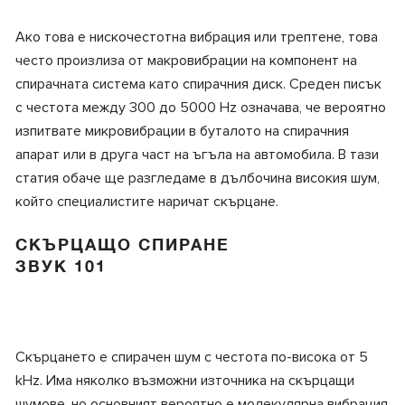
Ако това е нискочестотна вибрация или трептене, това
често произлиза от макровибрации на компонент на
спирачната система като спирачния диск. Среден писък
с честота между 300 до 5000 Hz означава, че вероятно
изпитвате микровибрации в буталото на спирачния
апарат или в друга част на ъгъла на автомобила. В тази
статия обаче ще разгледаме в дълбочина високия шум,
който специалистите наричат скърцане.
СКЪРЦАЩО СПИРАНЕ
ЗВУК 101
Скърцането е спирачен шум с честота по-висока от 5
kHz. Има няколко възможни източника на скърцащи
шумове, но основният вероятно е молекулярна вибрация