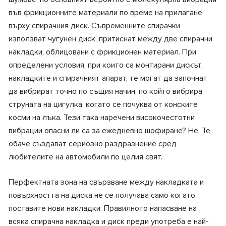
във фрикционните материали по време на прилагане
върху спирачния диск. Съвременните спирачки
използват чугунен диск, притиснат между две спирачни
накладки, облицовани с фрикционен материал. При
определени условия, при които са монтирани дискът,
накладките и спирачният апарат, те могат да започнат
да вибрират точно по същия начин, по който вибрира
струната на цигулка, когато се почуква от конските
косми на лъка. Тези така наречени високочестотни
вибрации опасни ли са за ежедневно шофиране? Не. Те
обаче създават сериозно раздразнение сред
любителите на автомобили по целия свят.
Перфектната зона на свързване между накладката и
повърхността на диска не се получава само когато
поставите нови накладки. Правилното напасване на
всяка спирачна накладка и диск преди употреба е най-