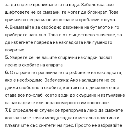
за да спрете проникването на вода. Забележка: ако
щифтовете не са смазани, те могат да блокират. Това
причинява неправилно износване и проблеми с шума.
4.
Внимавайте за свободно движение на буталото и го
приберете напълно. Това е от съществено значение, за
да избегнете повреда на накладката или гуменото
покритие.
5.
Уверете се, че вашите спирачни накладки пасват
лесно в скобите на апарата.
6.
Отстранете грапавините по ръбовете на накладката,
ако е необходимо. Забележка: Ако накладката не се
движи свободно в скобите, контактът с дисковете ще
става все по-слаб, което води до скърцане и изтъняване
на накладките или неравномерното им износване.
7.
В определени случаи се препоръчва леко да смажете
контактните точки между задната метална пластина и
плъзгачите със синтетична грес. Просто не забравяйте