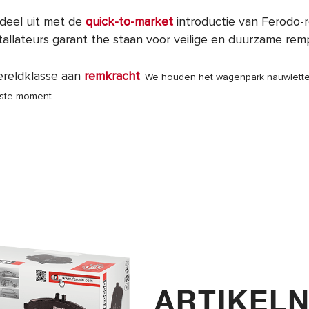
rdeel uit met de
quick-to-market
introductie van Ferodo-
allateurs garant the staan voor veilige en duurzame remp
ereldklasse aan
remkracht
. We houden het wagenpark nauwletten
uiste moment.
ARTIKELN