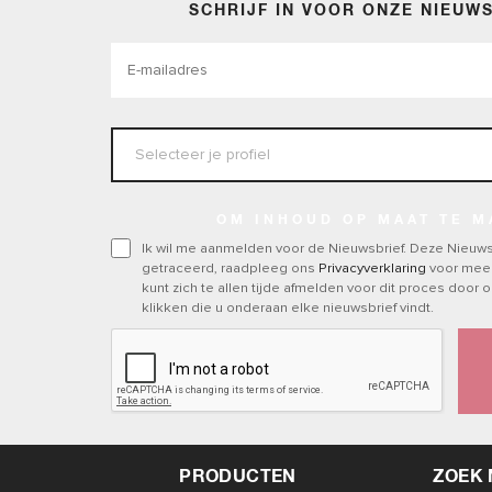
SCHRIJF IN VOOR ONZE NIEUW
OM INHOUD OP MAAT TE 
Ik wil me aanmelden voor de Nieuwsbrief. Deze Nieuws
getraceerd, raadpleeg ons
Privacyverklaring
voor meer
kunt zich te allen tijde afmelden voor dit proces door o
klikken die u onderaan elke nieuwsbrief vindt.
PRODUCTEN
ZOEK 