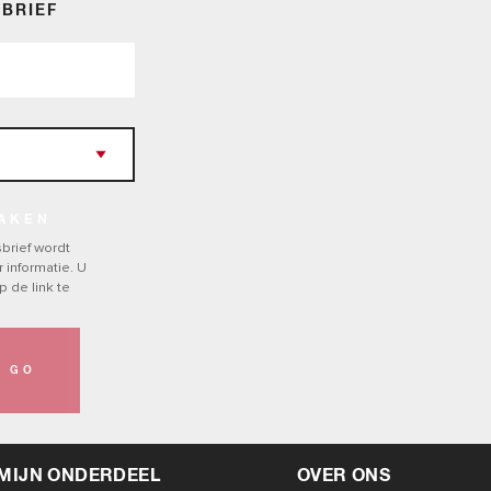
SBRIEF
MAKEN
brief wordt
 informatie. U
p de link te
GO
MIJN ONDERDEEL
OVER ONS