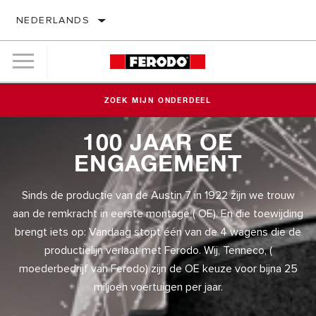
NEDERLANDS
ZOEK MIJN ONDERDEEL
100 JAAR OE
ENGAGEMENT
Sinds de productie van de Austin 7 in 1922 zijn we trouw
aan de remkracht in eerste montage ( OE). En die toewijding
brengt iets op: Vandaag stopt één van de 4 wagens die de
productielijn verlaat met Ferodo. Wij, Tenneco, (
moederbedrijf van Ferodo) zijn de OE keuze voor bijna 25
miljoen voertuigen per jaar.