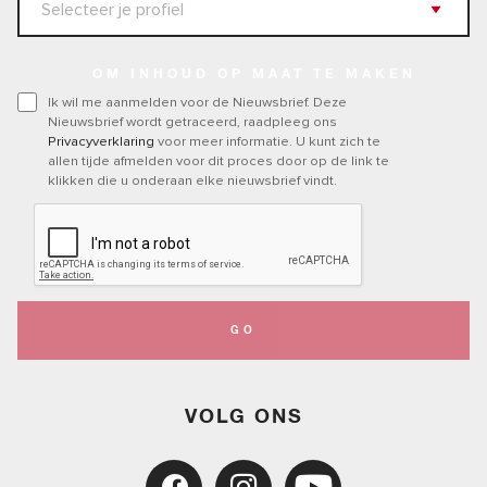
OM INHOUD OP MAAT TE MAKEN
Ik wil me aanmelden voor de Nieuwsbrief. Deze
Nieuwsbrief wordt getraceerd, raadpleeg ons
Privacyverklaring
voor meer informatie. U kunt zich te
allen tijde afmelden voor dit proces door op de link te
klikken die u onderaan elke nieuwsbrief vindt.
GO
VOLG ONS