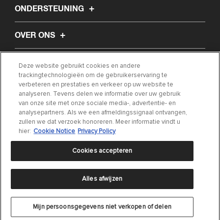
ONDERSTEUNING
OVER ONS
ARTIKEL
Deze website gebruikt cookies en andere
trackingtechnologieën om de gebruikerservaring te
verbeteren en prestaties en verkeer op uw website te
ZOEK MIJN ONDERDEEL
analyseren. Tevens delen we informatie over uw gebruik
van onze site met onze sociale media-, advertentie- en
analysepartners. Als we een afmeldingssignaal ontvangen,
NEEM CONTACT MET ONS OP
zullen we dat verzoek honoreren. Meer informatie vindt u
hier:
Cookie Notice
Privacy Policy
Cookies accepteren
Alles afwijzen
Privacyverklaring
|
Gebruiksvoorwaarden
|
Cookie Settings
|
Cookie Notice
©
2024 DRiV Automotive Inc of één van diens dochterondernemingen in één of
Mijn persoonsgegevens niet verkopen of delen
meerdere landen.