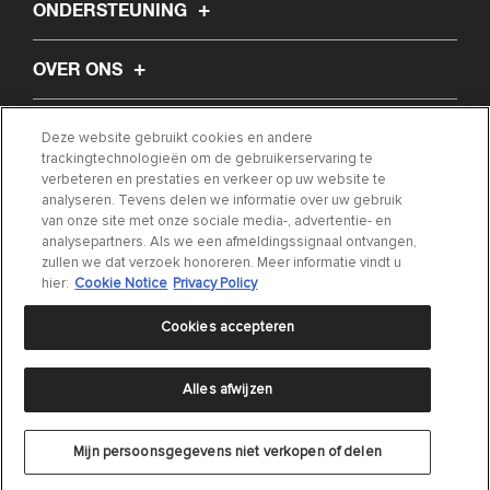
ONDERSTEUNING
OVER ONS
ARTIKEL
Deze website gebruikt cookies en andere
trackingtechnologieën om de gebruikerservaring te
verbeteren en prestaties en verkeer op uw website te
ZOEK MIJN ONDERDEEL
analyseren. Tevens delen we informatie over uw gebruik
van onze site met onze sociale media-, advertentie- en
analysepartners. Als we een afmeldingssignaal ontvangen,
NEEM CONTACT MET ONS OP
zullen we dat verzoek honoreren. Meer informatie vindt u
hier:
Cookie Notice
Privacy Policy
Cookies accepteren
Alles afwijzen
Privacyverklaring
|
Gebruiksvoorwaarden
|
Cookie Settings
|
Cookie Notice
©
2024 DRiV Automotive Inc of één van diens dochterondernemingen in één of
Mijn persoonsgegevens niet verkopen of delen
meerdere landen.