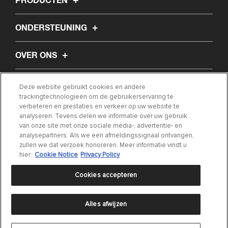
PRODUCTEN
ONDERSTEUNING
OVER ONS
ARTIKEL
Deze website gebruikt cookies en andere
trackingtechnologieën om de gebruikerservaring te
verbeteren en prestaties en verkeer op uw website te
ZOEK MIJN ONDERDEEL
analyseren. Tevens delen we informatie over uw gebruik
van onze site met onze sociale media-, advertentie- en
analysepartners. Als we een afmeldingssignaal ontvangen,
NEEM CONTACT MET ONS OP
zullen we dat verzoek honoreren. Meer informatie vindt u
hier:
Cookie Notice
Privacy Policy
Cookies accepteren
Alles afwijzen
Privacyverklaring
|
Gebruiksvoorwaarden
|
Cookie Settings
|
Cookie Notice
©
2024 DRiV Automotive Inc of één van diens dochterondernemingen in één of