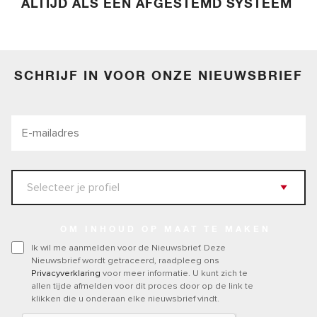
ALTIJD ALS EEN AFGESTEMD SYSTEEM
SCHRIJF IN VOOR ONZE NIEUWSBRIEF
OM INHOUD OP MAAT TE MAKEN
Ik wil me aanmelden voor de Nieuwsbrief. Deze
Nieuwsbrief wordt getraceerd, raadpleeg ons
Privacyverklaring
voor meer informatie. U kunt zich te
allen tijde afmelden voor dit proces door op de link te
klikken die u onderaan elke nieuwsbrief vindt.