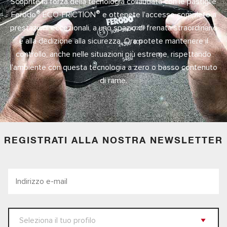
Scoprite la forza della tecnologia collaudata con le pastiglie
®
®
Ferodo
ECO-FRICTION
e ottenete l'accesso completo a
prestazioni eccezionali, a uno spazio di frenata straordinario
e alla dedizione alla sicurezza. Ora potete mantenere il
controllo, anche nelle situazioni più estreme, rispettando
l'ambiente con questa tecnologia a zero o basso contenuto
di rame.
REGISTRATI ALLA NOSTRA NEWSLETTER