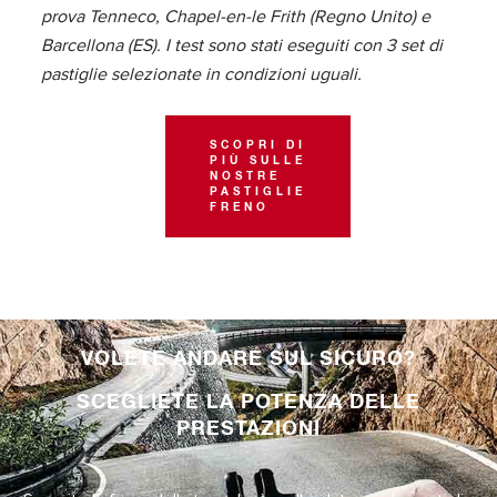
prova Tenneco, Chapel-en-le Frith (Regno Unito) e
Barcellona (ES). I test sono stati eseguiti con 3 set di
pastiglie selezionate in condizioni uguali.
SCOPRI DI
PIÙ SULLE
NOSTRE
PASTIGLIE
FRENO
VOLETE ANDARE SUL SICURO?
SCEGLIETE LA POTENZA DELLE
PRESTAZIONI