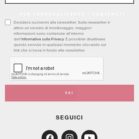
PER PERSONALIZZARE I CONTENUTI
Desidero iscrivermi alla newsletter. Sulla newsletter è
attivo un servizio di monitoraggio, maggiori
informazioni sono contenute all'interno
dell'
Informativa sulla Privacy
. È possibile disattivare
questo servizio in qualsiasi momento cliccando sul
link che si trova in fondo alle newsletter.
VAI
SEGUICI