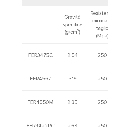
Resistenza
Gravità
Pr
minima al
specifica
sf
taglio
(g/cm³)
ma
(Mpa)
FER3475C
2.54
250
FER4567
3.19
250
FER4550M
2.35
250
FER9422PC
2.63
250