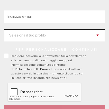
PER PERSONALIZZARE I CONTENUTI
Desidero iscrivermi alla newsletter. Sulla newsletter è
attivo un servizio di monitoraggio, maggiori
informazioni sono contenute all'interno
dell'
Informativa sulla Privacy
. È possibile disattivare
questo servizio in qualsiasi momento cliccando sul
link che si trova in fondo alle newsletter.