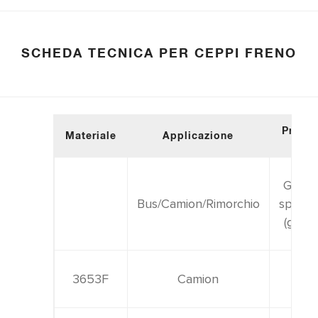
SCHEDA TECNICA PER CEPPI FRENO
Propri
Materiale
Applicazione
t
Gravit
Bus/Camion/Rimorchio
specifi
(g/cm³
3653F
Camion
2.05