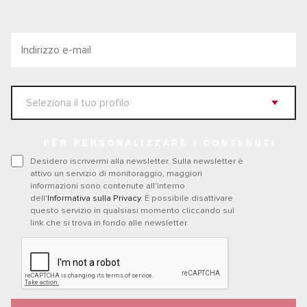
PER PERSONALIZZARE I CONTENUTI
Desidero iscrivermi alla newsletter. Sulla newsletter è
attivo un servizio di monitoraggio, maggiori
informazioni sono contenute all'interno
dell'
Informativa sulla Privacy
. È possibile disattivare
questo servizio in qualsiasi momento cliccando sul
link che si trova in fondo alle newsletter.