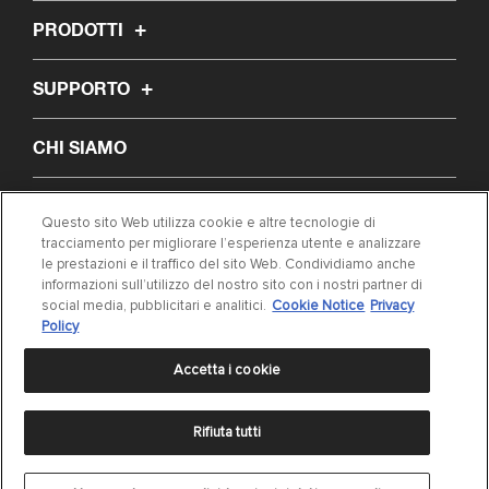
PRODOTTI
SUPPORTO
CHI SIAMO
ARTICOLI
Questo sito Web utilizza cookie e altre tecnologie di
tracciamento per migliorare l’esperienza utente e analizzare
le prestazioni e il traffico del sito Web. Condividiamo anche
TROVA IL MIO COMPONENTE
informazioni sull’utilizzo del nostro sito con i nostri partner di
social media, pubblicitari e analitici.
Cookie Notice
Privacy
CONTATTO
Policy
Accetta i cookie
Rifiuta tutti
Informativa sulla Privacy
|
Condizioni d'uso
|
Cookie Settings
|
Cookie Notice