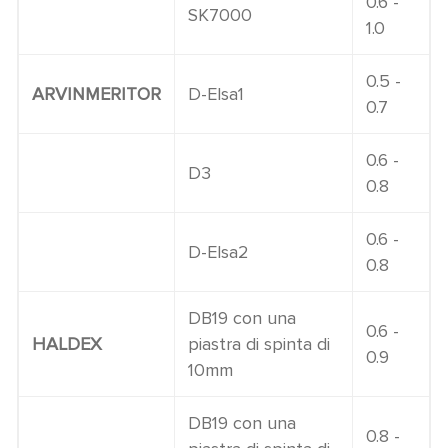
0.6 -
SK7000
1.0
0.5 -
ARVINMERITOR
D-Elsa1
0.7
0.6 -
D3
0.8
0.6 -
D-Elsa2
0.8
DB19 con una
0.6 -
HALDEX
piastra di spinta di
0.9
10mm
DB19 con una
0.8 -