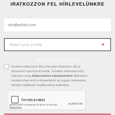
IRATKOZZON FEL HÍRLEVELÜNKRE
TO TAILOR CONTENT
Kérlem iratkozzon fel a Ferodo hírlevélre. Ezt a
hírlevelet nyomon követik. További információért
tekintse meg
Adatvédelmi irányelveinket
. Bármikor
leiratkozhat erről a folyamatról az egyes hírlevelek
tetején található hivatkozásra kattintva.