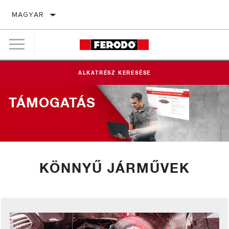
MAGYAR
ALKATRÉSZ KERESÉSE
TÁMOGATÁS
KÖNNYŰ JÁRMŰVEK