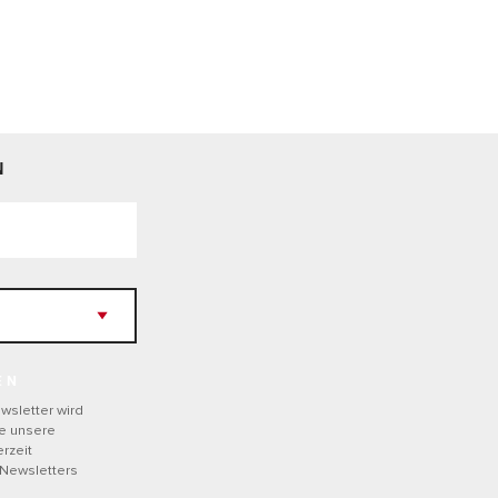
N
EN
wsletter wird
he unsere
rzeit
 Newsletters