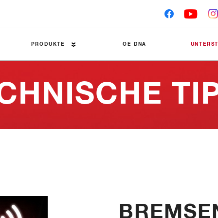
PRODUKTE
OE DNA
UNTERS
CHNISCHE TI
Premier-Bremsbeläge
Technische Tipps
Bremsscheiben
Symptome und Ausf
Bremsbeläge
Einbauanweisungen
Zubehör
Wettbewerbertests
Bremstrommeln
Material-Datenblät
BREMSE