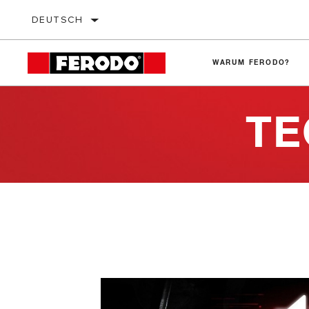
DEUTSCH
WARUM FERODO?
TE
Bremsbeläge
Technische Tipps
Bremsscheiben
Symptome und Ausfallursachen
Bremssättel
Wettbewerbertests
Bremsbacken und Maxi-Kits
Garage Gurus
Bremstrommeln
Update der Abdeckung
Hydraulik
Bremsflüssigkeiten
Bremszüge