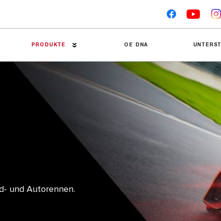
PRODUKTE
OE DNA
UNTERS
Premier-Bremsbeläge
Technische Tipps
Bremsscheiben
Symptome und Ausf
Bremsbeläge
Einbauanweisungen
Zubehör
Wettbewerbertests
Bremstrommeln
Material-Datenblät
d- und Autorennen.