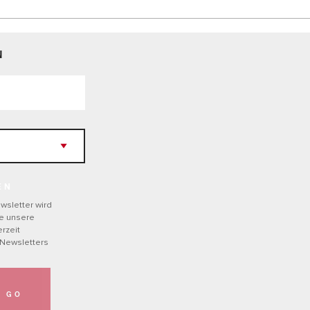
N
EN
wsletter wird
he unsere
rzeit
 Newsletters
GO