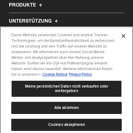
PRODUKTE
UNTERSTÜTZUNG
Diese Website verwendet Cookies und andere Tracker-
ÜBER UNS
Technologien, um die Benutzerfreundlichkeit zu verbessern
und die Leistung und den Traffic auf unserer Website zu
analysieren. Wir informieren auch unsere Social Media-,
ARTIKEL
Werbe- und Analysepartner über Ihre Nutzung unserer
Website. Sollten wir ein Opt-out-Präferenzsignal erkannt
haben, wird dieses beachtet. Weitere Informationen finden
TEILE FINDEN
Sie in unserem/-r
Cookie Notice
Privacy Policy
Meine persönlichen Daten nicht verkaufen oder
weitergeben
Alle ablehnen
Datenschutzerklärung
|
Allgemeine Geschäftsbedingungen
|
Impressum
|
Cookie Settings
|
Cookie Notice
©
2024 DRIV Automotive Inc. oder einer ihrer Tochtergesellschaften in einem oder
Cookies akzeptieren
mehreren Ländern.