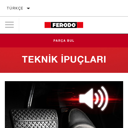
TÜRKÇE
PARÇA BUL
TEKNIK İPUÇLARI