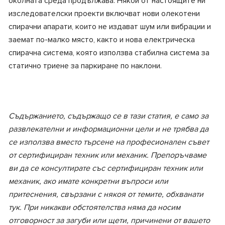
околната среда продължава. Някои от настоящите ни
изследователски проекти включват нови олекотени
спирачни апарати, които не издават шум или вибрации и
заемат по-малко място, както и нова електрическа
спирачна система, която използва стабилна система за
статично триене за паркиране по наклони.
Съдържанието, съдържащо се в тази статия, е само за
развлекателни и информационни цели и не трябва да
се използва вместо търсене на професионален съвет
от сертифициран техник или механик. Препоръчваме
ви да се консултирате със сертифициран техник или
механик, ако имате конкретни въпроси или
притеснения, свързани с някоя от темите, обхванати
тук. При никакви обстоятелства няма да носим
отговорност за загуби или щети, причинени от вашето