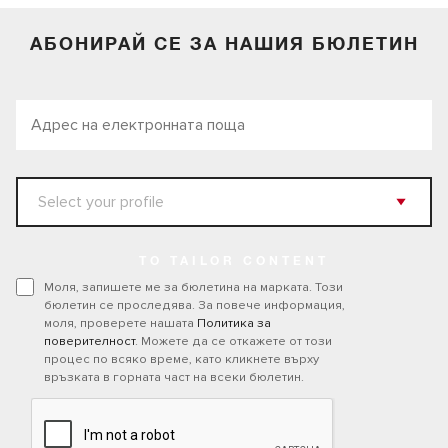
АБОНИРАЙ СЕ ЗА НАШИЯ БЮЛЕТИН
TO TAILOR CONTENT
Моля, запишете ме за бюлетина на марката. Този
бюлетин се проследява. За повече информация,
моля, проверете нашата
Политика за
поверителност
. Можете да се откажете от този
процес по всяко време, като кликнете върху
връзката в горната част на всеки бюлетин.