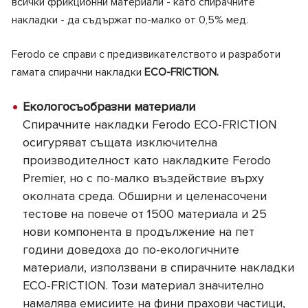
всички фрикционни материали - като спирачните
накладки - да съдържат по-малко от 0,5% мед.
Ferodo се справи с предизвикателството и разработи
гамата спирачни накладки
ECO-FRICTION.
Екологосъобразни материали
Спирачните накладки Ferodo ECO-FRICTION
осигуряват същата изключителна
производителност като накладките Ferodo
Premier, но с по-малко въздействие върху
околната среда. Обширни и целенасочени
тестове на повече от 1500 материала и 25
нови компонента в продължение на пет
години доведоха до по-екологичните
материали, използвани в спирачните накладки
ECO-FRICTION. Този материал значително
намалява емисиите на фини прахови частици,