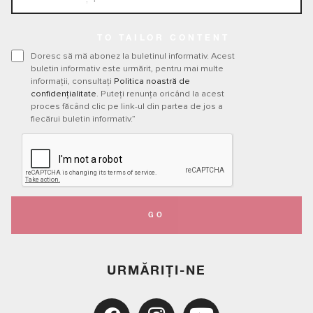
TO TAILOR CONTENT
Doresc să mă abonez la buletinul informativ. Acest
buletin informativ este urmărit, pentru mai multe
informații, consultați
Politica noastră de
confidențialitate
. Puteți renunța oricând la acest
proces făcând clic pe link-ul din partea de jos a
fiecărui buletin informativ.”
GO
URMĂRIȚI-NE