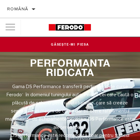
ROMÂNĂ
GĂSEȘTE-MI PIESA
PERFORMANTA
RIDICATA
Gama DS Performance transferă pedigree-ul de curse
Ferodo
în domeniul tuningului auto. Pentru cei care caută o
®
plăcuță de schimb pentru autoturisme, care să creeze
senzația unei mașini de curse dar să ofere rafinamentul
materialelor de echipamente originale, DS Performance este
alegerea ideală.
DS Performance este recomandată doar pentru traficul