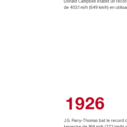
Donald Campbell établit un recor
de 403,1 mi/h (649 km/h) en utilis
1926
J.G. Parry-Thomas bat le record
terrestre de 169 mi/h (272 km/h) 