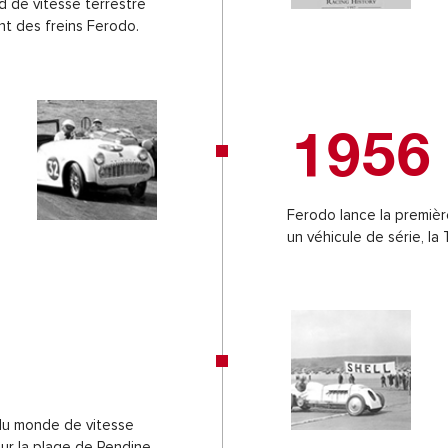
d de vitesse terrestre
ant des freins Ferodo.
1956
Ferodo lance la premièr
un véhicule de série, la
 du monde de vitesse
sur la plage de Pendine