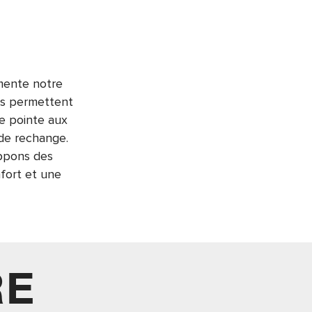
imente notre
us permettent
de pointe aux
 de rechange.
ppons des
fort et une
RE