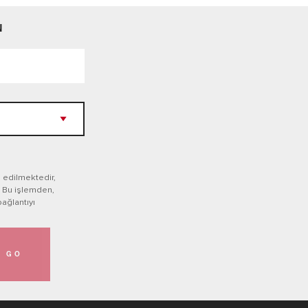
N
p edilmektedir,
. Bu işlemden,
bağlantıyı
GO