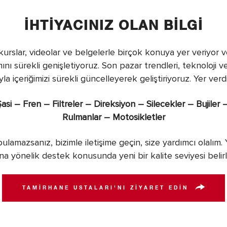
İHTIYACINIZ OLAN BILGI
kurslar, videolar ve belgelerle birçok konuya yer veriyor 
nı sürekli genişletiyoruz. Son pazar trendleri, teknoloji v
la içeriğimizi sürekli güncelleyerek geliştiriyoruz. Yer verdi
asi – Fren – Filtreler – Direksiyon – Silecekler – Bujiler 
Rulmanlar – Motosikletler
bulamazsanız, bizimle iletişime geçin, size yardımcı olalım
na yönelik destek konusunda yeni bir kalite seviyesi belirl
TAMIRHANE USTALARI'NI ZIYARET EDIN