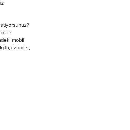
ız.
 istiyorsunuz?
binde
ndeki mobil
gili çözümler,