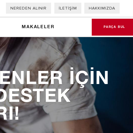
NEREDEN ALINIR
İLETIŞIM
HAKKIMIZDA
MAKALELER
PARÇA BUL
ENLER İÇİN
lzemesi Veri Formları
DESTEK
I!