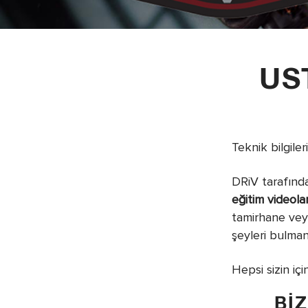
Aksesuarlar
US
Teknik bilgiler
DRiV tarafınd
eğitim videolar
tamirhane veya
şeyleri bulmanı
Hepsi sizin içi
BI