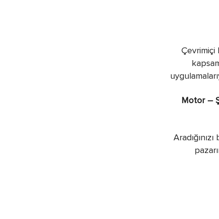
Çevrimiçi 
kapsamı
uygulamalarıy
Motor – Ş
Aradığınızı 
pazarı