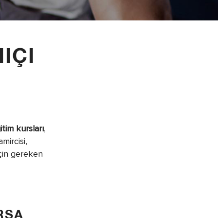
IÇI
tim kursları
,
mircisi,
için gereken
RSA