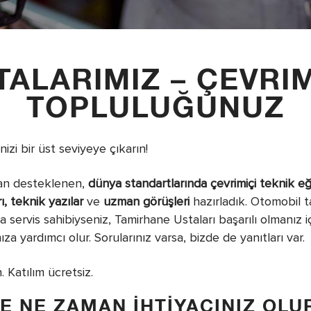
TALARIMIZ – ÇEVRIM
TOPLULUĞUNUZ
inizi bir üst seviyeye çıkarın!
an desteklenen,
dünya standartlarında çevrimiçi teknik eği
ı, teknik yazılar
ve
uzman görüşleri
hazırladık. Otomobil ta
 servis sahibiyseniz, Tamirhane Ustaları başarılı olmanız 
za yardımcı olur. Sorularınız varsa, bizde de yanıtları var.
n. Katılım ücretsiz.
ZE NE ZAMAN IHTIYACINIZ OLU