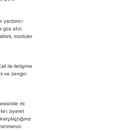
ze yardımcı
 göz atın.
liteli, modüler
ll ile iletişime
ni ve zengin
tesisinde mi
e'ı ziyaret
arşılaştığınız
azanmanızı