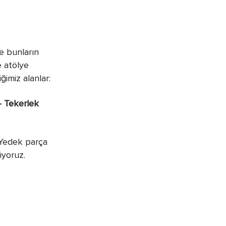
ve bunların
e atölye
ğimiz alanlar:
– Tekerlek
. Yedek parça
iyoruz.